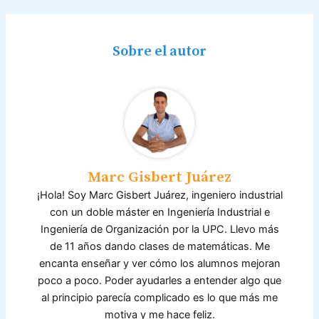
c
itt
at
ai
k
o
m
e
er
s
l
e
gl
p
b
A
dI
e
ar
Sobre el autor
o
p
n
Cl
tir
o
p
a
k
s
sr
o
Marc Gisbert Juárez
o
¡Hola! Soy Marc Gisbert Juárez, ingeniero industrial
m
con un doble máster en Ingeniería Industrial e
Ingeniería de Organización por la UPC. Llevo más
de 11 años dando clases de matemáticas. Me
encanta enseñar y ver cómo los alumnos mejoran
poco a poco. Poder ayudarles a entender algo que
al principio parecía complicado es lo que más me
motiva y me hace feliz.