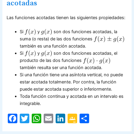
acotadas
Las funciones acotadas tienen las siguientes propiedades:
Si
y
son dos funciones acotadas, la
suma (o resta) de las dos funciones
también es una función acotada.
Si
y
son dos funciones acotadas, el
producto de las dos funciones
también resulta ser una función acotada.
Si una función tiene una asíntota vertical, no puede
estar acotada totalmente. Por contra, la función
puede estar acotada superior o inferiormente.
Toda función continua y acotada en un intervalo es
integrable.
F
T
W
E
Li
G
C
a
w
h
m
n
o
o