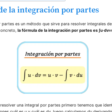
e la integración por partes
r partes es un método que sirve para resolver integrales d
concreto,
la fórmula de la integración por partes es ∫u·dv=
 resolver una integral por partes primero tenemos que ident
iones cuál es
u
y cuál es
dv
, luego calculamos
du
derivand