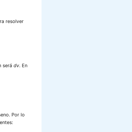
ra resolver
n será
dv
. En
seno. Por lo
entes: