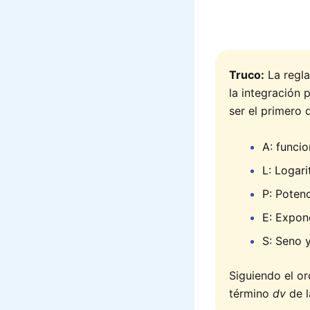
Truco:
La regla
la integración 
ser el primero 
A: funci
L: Logar
P: Poten
E: Expon
S: Seno 
Siguiendo el or
término
dv
de l