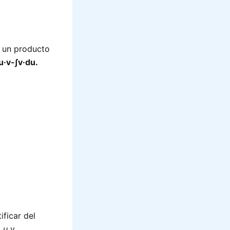
e un producto
u·v-∫v·du.
ificar del
o
u
y