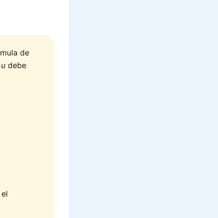
rmula de
o
u
debe
 el