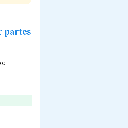
r partes
es: