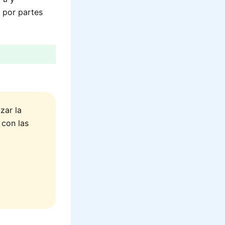
n por partes
zar la
 con las