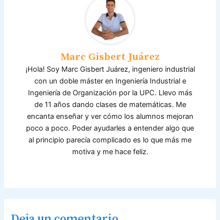
o
p
a
k
s
sr
o
Marc Gisbert Juárez
o
¡Hola! Soy Marc Gisbert Juárez, ingeniero industrial
m
con un doble máster en Ingeniería Industrial e
Ingeniería de Organización por la UPC. Llevo más
de 11 años dando clases de matemáticas. Me
encanta enseñar y ver cómo los alumnos mejoran
poco a poco. Poder ayudarles a entender algo que
al principio parecía complicado es lo que más me
motiva y me hace feliz.
Deja un comentario