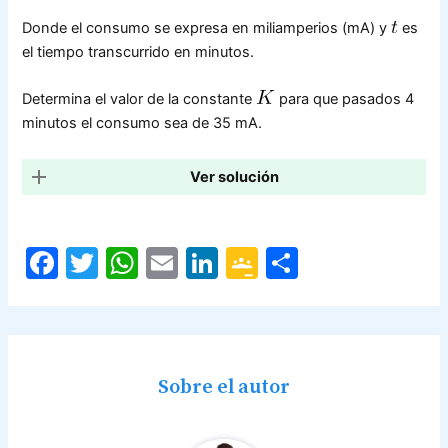
Donde el consumo se expresa en miliamperios (mA) y
es
el tiempo transcurrido en minutos.
Determina el valor de la constante
para que pasados 4
minutos el consumo sea de 35 mA.
Ver solución
F
T
W
E
Li
G
C
a
w
h
m
n
o
o
c
itt
at
ai
k
o
m
e
er
s
l
e
gl
p
b
A
dI
e
ar
Sobre el autor
o
p
n
Cl
tir